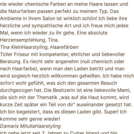
nie wieder chemische Farben an meine Haare lassen und
die Naturfarben passen perfekt zu meinem Typ. Das
Ambiente in ihrem Salon ist wirklich schön! Ich liebe ihre
herzliche und sympathische Art und ich freue mich jedes
Mal, wenn ich wieder zu ihr gehe. Eine absolute
Herzensempfehlung, Tina.
Tina Klein
Haarstyling, Haarefärben
Toller Friseur mit kompetenter, ehrlicher und liebevoller
Beratung. Es riecht sehr angenehm (null chemisch oder
nach Haarfarbe), wenn man den Laden betritt und man
wird sogleich herzlich willkommen geheißen. Ich habe mich
sofort wohl gefühlt, was sich den gesamten Besuch
durchgezogen hat. Die Besitzerin ist eine liebevolle Mami,
die sich mit der Thematik „was auf die Haut kommt, wird
kurze Zeit später ein Teil von dir“ auseinander gesetzt hat.
Ich bin begeistert, dass es diesen Laden gibt. Super! Ich
komme sehr gerne wieder!
Damaris Mitulla
Haarstyling
Ich gehe jetzt seit 2 Jahren zu Cutter Island und bin